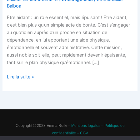
Difficultés
Balboa
Quotidiennes
Être aidant : un rôle essentiel, mais épuisant ! Être aidant,
c’est bien plus qu’un simple acte de bonté. C’est s’engager
au quotidien auprès d’un proche en situation de
dépendance, en lui apportant une aide physique,
émotionnelle et souvent administrative. Cette mission,
aussi noble soit-elle, peut rapidement devenir épuisante,
tant sur le plan physique qu’émotionnel. […]
Lire la suite »
Copyright © 2023 Emma Reiki –
Mentions légales
–
Politique de
confidentialité –
CGV