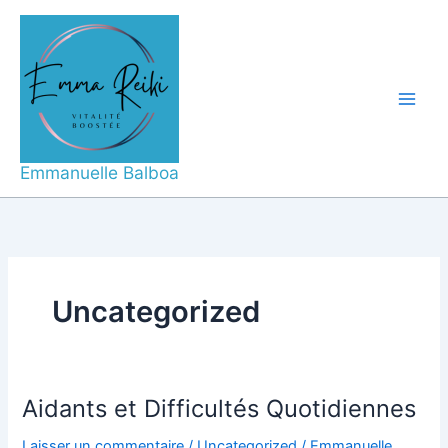
Aller
Main
au
Men
contenu
Emmanuelle Balboa
Uncategorized
Aidants et Difficultés Quotidiennes
Aidants
et
Laisser un commentaire
/
Uncategorized
/
Emmanuelle